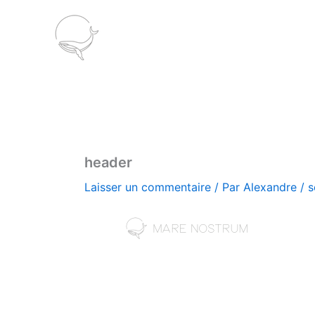
Aller
au
contenu
header
Laisser un commentaire
/ Par
Alexandre
/
s