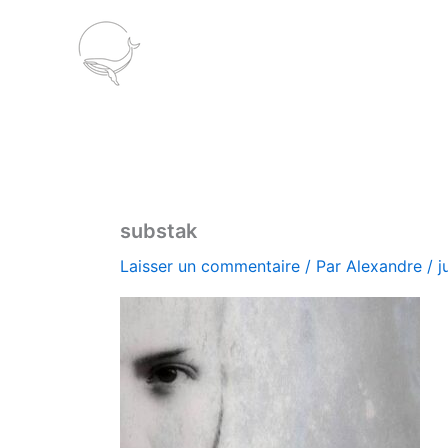
Aller
au
contenu
substak
Laisser un commentaire
/ Par
Alexandre
/
j